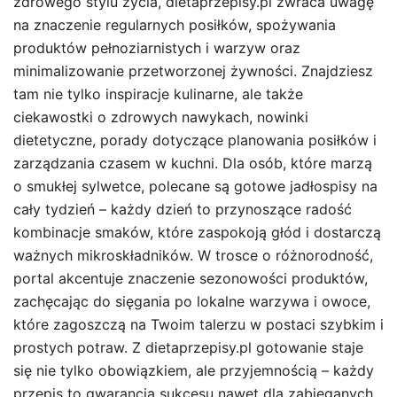
zdrowego stylu życia, dietaprzepisy.pl zwraca uwagę
na znaczenie regularnych posiłków, spożywania
produktów pełnoziarnistych i warzyw oraz
minimalizowanie przetworzonej żywności. Znajdziesz
tam nie tylko inspiracje kulinarne, ale także
ciekawostki o zdrowych nawykach, nowinki
dietetyczne, porady dotyczące planowania posiłków i
zarządzania czasem w kuchni. Dla osób, które marzą
o smukłej sylwetce, polecane są gotowe jadłospisy na
cały tydzień – każdy dzień to przynoszące radość
kombinacje smaków, które zaspokoją głód i dostarczą
ważnych mikroskładników. W trosce o różnorodność,
portal akcentuje znaczenie sezonowości produktów,
zachęcając do sięgania po lokalne warzywa i owoce,
które zagoszczą na Twoim talerzu w postaci szybkim i
prostych potraw. Z dietaprzepisy.pl gotowanie staje
się nie tylko obowiązkiem, ale przyjemnością – każdy
przepis to gwarancja sukcesu nawet dla zabieganych