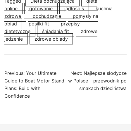
Tagged
Dieta odchudzająca
dieta
online
gotowanie
jadłospis
kuchnia
zdrowa
odchudzanie
pomysły na
obiad
posiłki fit
przepisy
dietetyczne
śniadania fit
zdrowe
jedzenie
zdrowe obiady
Post
Previous:
Your Ultimate
Next:
Najlepsze słodycze
navigation
Guide to Boat Motor Stand
w Polsce – przewodnik po
Plans: Build with
smakach dzieciństwa
Confidence