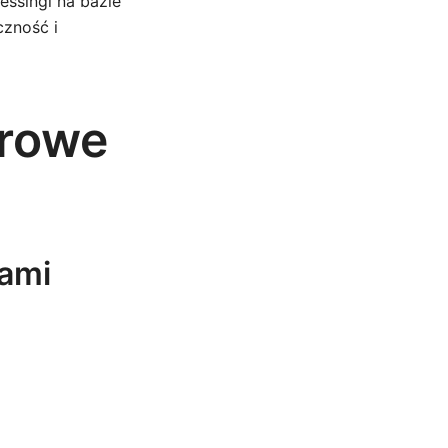
essingi na bazie
czność i
drowe
wami