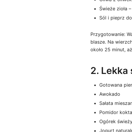
Świeże zioła 
Sól i pieprz d
Przygotowanie: War
blasze. Na wierzch
około 25 minut, aż
2. Lekka
Gotowana pier
Awokado
Sałata miesza
Pomidor kokta
Ogórek śwież
Jogurt natural