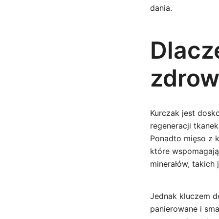
dania.
Dlacz
zdrow
Kurczak jest dosk
regeneracji tkane
Ponadto mięso z k
które wspomagają
minerałów, takich j
Jednak kluczem do
panierowane i sma