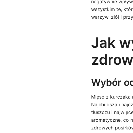
negatywnie wpływa
wszystkim te, któ
warzyw, ziół i prz
Jak w
zdrow
Wybór od
Mięso z kurczaka m
Najchudsza i najcz
tłuszczu i najwięce
aromatyczne, co m
zdrowych posiłkó