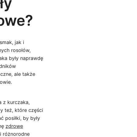
ły
iowe?
smak, jak i
nych rosołów,
zaka były naprawdę
adników
czne, ale także
rowie.
 z kurczaka,
 też, które części
 posiłki, by były
onę
zdrowe
i różnorodne