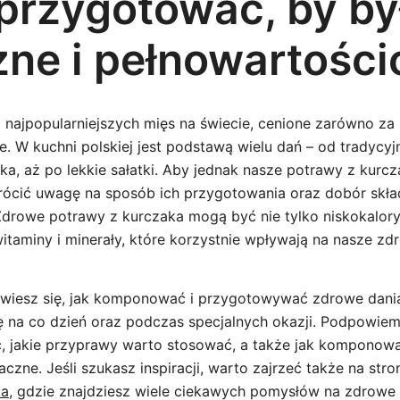
 przygotować, by by
ne i pełnowartośc
 najpopularniejszych mięs na świecie, cenione zarówno za 
. W kuchni polskiej jest podstawą wielu dań – od tradycyj
ka, aż po lekkie sałatki. Aby jednak nasze potrawy z kurc
rócić uwagę na sposób ich przygotowania oraz dobór skł
drowe potrawy z kurczaka mogą być nie tylko niskokalory
itaminy i minerały, które korzystnie wpływają na nasze zd
wiesz się, jak komponować i przygotowywać zdrowe dania
ę na co dzień oraz podczas specjalnych okazji. Podpowiemy
, jakie przyprawy warto stosować, a także jak komponować
czne. Jeśli szukasz inspiracji, warto zajrzeć także na str
ka
, gdzie znajdziesz wiele ciekawych pomysłów na zdrowe 