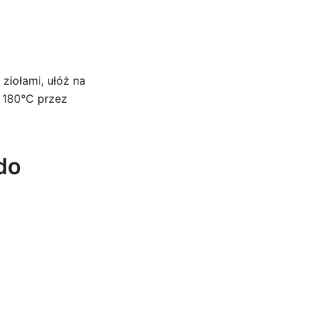
ziołami, ułóż na
w 180°C przez
do