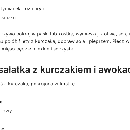
– tymianek, rozmaryn
o smaku
zywa pokrój w paski lub kostkę, wymieszaj z oliwą, solą i 
u połóż filety z kurczaka, dopraw solą i pieprzem. Piecz 
 mięso będzie miękkie i soczyste.
 sałatka z kurczakiem i awoka
ś z kurczaka, pokrojona w kostkę
na
jlowy
y
ny