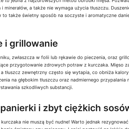
ze to jedna z najzdrowszych metod obróbki mięsa. Pozwa
 i minerałów, a także nie wymaga użycia tłuszczu. Duszen
 to także świetny sposób na soczyste i aromatyczne dani
 i grillowanie
niku, zwłaszcza w folii lub rękawie do pieczenia, oraz grill
jące przygotowanie zdrowych potraw z kurczaka. Mięso 
 a tłuszcz zewnętrzny często się wytapia, co obniża kalor
enia na głębokim tłuszczu oraz nadmiernego przypalania 
tawania szkodliwych substancji.
panierki i zbyt ciężkich sosó
kurczaka nie muszą być nudne! Warto jednak rezygnować z