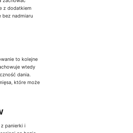
la zachować
ie z dodatkiem
e bez nadmiaru
owanie to kolejne
zachowuje wtedy
yczność dania.
mięsa, które może
w
 panierki i