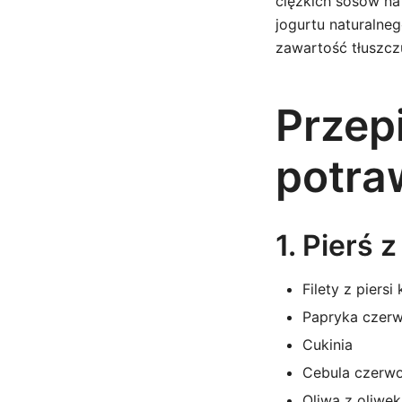
ciężkich sosów na 
jogurtu naturalneg
zawartość tłuszczu
Przep
potra
1. Pierś
Filety z piersi
Papryka czerwo
Cukinia
Cebula czerw
Oliwa z oliwek