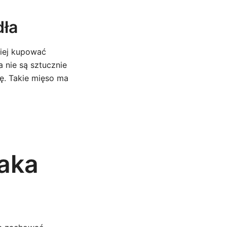
dła
piej kupować
a nie są sztucznie
ę. Takie mięso ma
aka