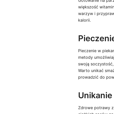
Gotowanie na par
większość witamin
warzyw i przypraw
kalorii.
Pieczenie
Pieczenie w piekar
metody umożliwia
swoją soczystość,
Warto unikać smaż
prowadzić do pows
Unikanie 
Zdrowe potrawy z 