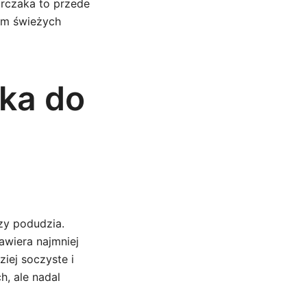
rczaka to przede
iem świeżych
ka do
czy podudzia.
awiera najmniej
ziej soczyste i
, ale nadal