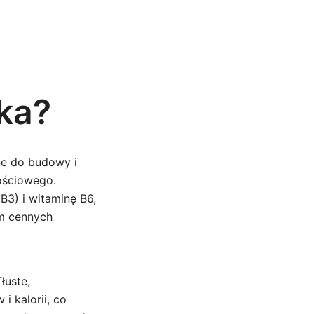
ć
ka?
dne do budowy i
ościowego.
B3) i witaminę B6,
em cennych
łuste,
 kalorii, co