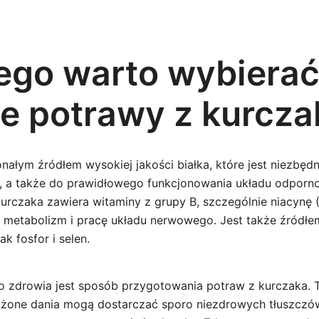
ego warto wybiera
e potrawy z kurcza
onałym źródłem wysokiej jakości białka, które jest niezbę
k, a także do prawidłowego funkcjonowania układu odporn
urczaka zawiera witaminy z grupy B, szczególnie niacynę (
 metabolizm i pracę układu nerwowego. Jest także źródł
ak fosfor i selen.
 zdrowia jest sposób przygotowania potraw z kurczaka. T
żone dania mogą dostarczać sporo niezdrowych tłuszczów i