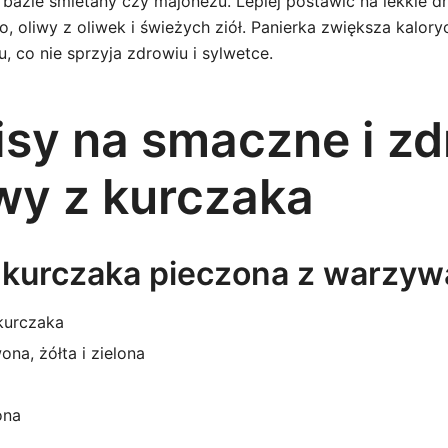
bazie śmietany czy majonezu. Lepiej postawić na lekkie dr
o, oliwy z oliwek i świeżych ziół. Panierka zwiększa kalory
, co nie sprzyja zdrowiu i sylwetce.
isy na smaczne i z
wy z kurczaka
 z kurczaka pieczona z warzy
 kurczaka
na, żółta i zielona
ona