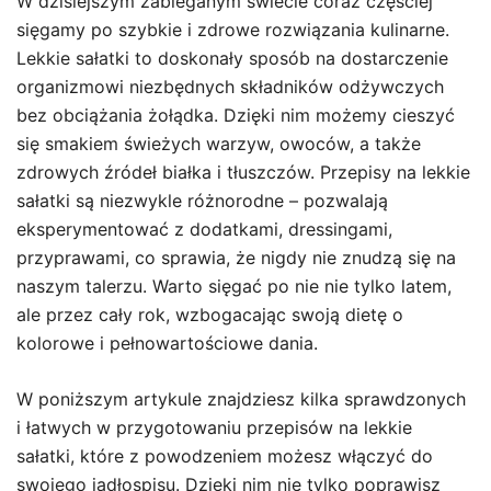
W dzisiejszym zabieganym świecie coraz częściej
sięgamy po szybkie i zdrowe rozwiązania kulinarne.
Lekkie sałatki to doskonały sposób na dostarczenie
organizmowi niezbędnych składników odżywczych
bez obciążania żołądka. Dzięki nim możemy cieszyć
się smakiem świeżych warzyw, owoców, a także
zdrowych źródeł białka i tłuszczów. Przepisy na lekkie
sałatki są niezwykle różnorodne – pozwalają
eksperymentować z dodatkami, dressingami,
przyprawami, co sprawia, że nigdy nie znudzą się na
naszym talerzu. Warto sięgać po nie nie tylko latem,
ale przez cały rok, wzbogacając swoją dietę o
kolorowe i pełnowartościowe dania.
W poniższym artykule znajdziesz kilka sprawdzonych
i łatwych w przygotowaniu przepisów na lekkie
sałatki, które z powodzeniem możesz włączyć do
swojego jadłospisu. Dzięki nim nie tylko poprawisz