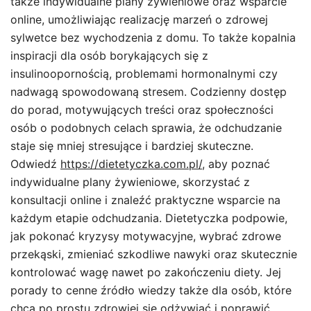
także indywidualne plany żywieniowe oraz wsparcie
online, umożliwiając realizację marzeń o zdrowej
sylwetce bez wychodzenia z domu. To także kopalnia
inspiracji dla osób borykających się z
insulinoopornością, problemami hormonalnymi czy
nadwagą spowodowaną stresem. Codzienny dostęp
do porad, motywujących treści oraz społeczności
osób o podobnych celach sprawia, że odchudzanie
staje się mniej stresujące i bardziej skuteczne.
Odwiedź
https://dietetyczka.com.pl/
, aby poznać
indywidualne plany żywieniowe, skorzystać z
konsultacji online i znaleźć praktyczne wsparcie na
każdym etapie odchudzania. Dietetyczka podpowie,
jak pokonać kryzysy motywacyjne, wybrać zdrowe
przekąski, zmieniać szkodliwe nawyki oraz skutecznie
kontrolować wagę nawet po zakończeniu diety. Jej
porady to cenne źródło wiedzy także dla osób, które
chcą po prostu zdrowiej się odżywiać i poprawić