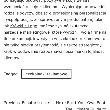
pomagając budować pozytywne skojarzenia i
wzmacniać relacje z klientami. Wybierając odpowiedni
rodzaj słodyczy, dbając o profesjonalną personalizację
i współpracując ze sprawdzonym producentem, takim
jak
Krówki z Logo
, możesz zyskać skuteczne
narzędzie marketingowe, które wyróżni Twoją firmę na
tle konkurencji. Inwestycja w czekoladki reklamowe to
nie tylko słodka przyjemność, ale także strategiczny
krok w budowaniu rozpoznawalności marki i lojalności
klientów.
Tagged
czekoladki reklamowe
Post
Previous:
Beaufort scale
Next:
Build Your Own Boat:
navigation
The Ultimate Guide to