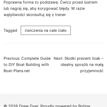
Poprawna forma to podstawa. Ćwicz przed lustrem
lub nagraj się, aby korygować błędy. W razie
wątpliwości skonsultuj się z trener
Tagged
ćwiczenia na całe ciało
Post
Previous:
Complete Guide
Next:
Słodki prezent lizak –
navigation
to DIY Boat Building with
idealny sposób na małą
Boat-Plans.net
przyjemność
© 2026 Drew Dyer. Proudly powered by
Botiga