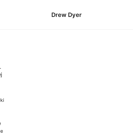
Drew Dyer
–
j
ki
o
e
we