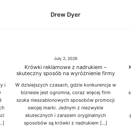
Drew Dyer
July 2, 2026
Krówki reklamowe z nadrukiem –
skuteczny sposób na wyróżnienie firmy
y i
W dzisiejszych czasach, gdzie konkurencja w
y
biznesie jest ogromna, coraz więcej firm
s
d
szuka nieszablonowych sposobów promocji
ch
swojej marki. Jednym z niezwykle
ci
skutecznych i zarazem oryginalnych
…]
sposobów są krówki z nadrukiem […]