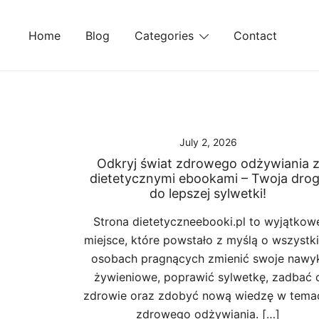
Skip
to
Home
Blog
Categories
Contact
content
July 2, 2026
Odkryj świat zdrowego odżywiania 
dietetycznymi ebookami – Twoja dro
do lepszej sylwetki!
Strona dietetyczneebooki.pl to wyjątkow
miejsce, które powstało z myślą o wszystk
osobach pragnących zmienić swoje nawy
żywieniowe, poprawić sylwetkę, zadbać 
zdrowie oraz zdobyć nową wiedzę w tema
zdrowego odżywiania. […]