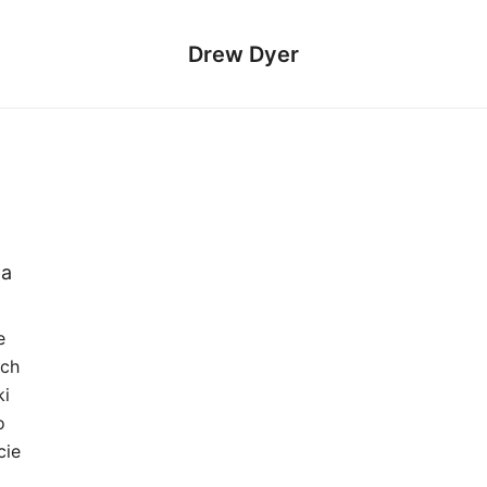
Drew Dyer
z
ga
e
ich
ki
o
cie