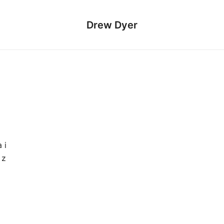
Drew Dyer
 i
 z