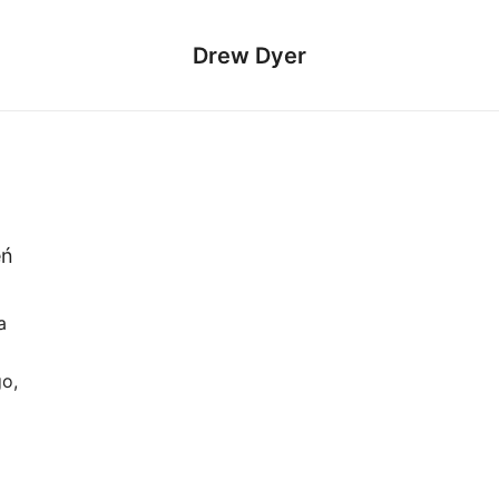
Drew Dyer
eń
a
o,